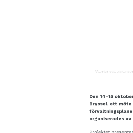
Vibeke och Karin pr
Den 14–15 oktober
Bryssel, ett möte
förvaltningsplaner
organiserades av
Projektet presente