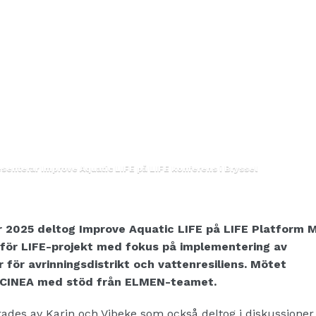
esenterar Improve Aquatic LIFE på LIFE konferens i Bryssel
 2025 deltog Improve Aquatic LIFE på LIFE Platform M
 för LIFE-projekt med fokus på implementering av
 för avrinningsdistrikt och vattenresiliens. Mötet
 CINEA med stöd från ELMEN-teamet.
rades av Karin och Vibeke som också deltog i diskussione