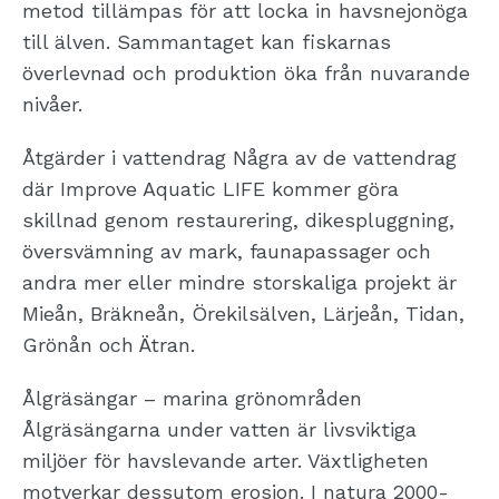
metod tillämpas för att locka in havsnejonöga
till älven.
Sammantaget kan fiskarnas
överlevnad och produktion öka från nuvarande
nivåer.
Åtgärder i vattendrag
Några av de vattendrag
där Improve Aquatic LIFE kommer göra
skillnad genom restaurering, dikespluggning,
översvämning av mark, faunapassager och
andra mer eller mindre storskaliga projekt är
Mieån, Bräkneån, Örekilsälven, Lärjeån, Tidan,
Grönån och Ätran.
Ålgräsängar – marina grönområden
Ålgräsängarna under vatten är livsviktiga
miljöer för havslevande arter. Växtligheten
motverkar dessutom erosion.
I natura 2000-