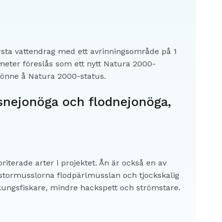
örsta vattendrag med ett avrinningsområde på 1
ometer föreslås som ett nytt Natura 2000-
 Rönne å Natura 2000-status.
vsnejonöga och flodnejonöga,
iterade arter i projektet. Ån är också en av
e stormusslorna flodpärlmusslan och tjockskalig
kungsfiskare, mindre hackspett och strömstare.