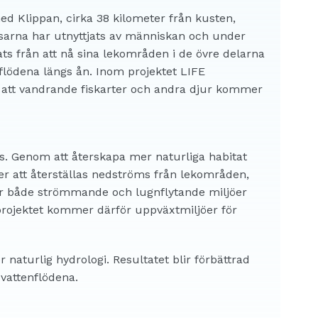
ed Klippan, cirka 38 kilometer från kusten,
rsarna har utnyttjats av människan och under
rats från att nå sina lekområden i de övre delarna
iflödena längs ån. Inom projektet LIFE
 att vandrande fiskarter och andra djur kommer
ts. Genom att återskapa mer naturliga habitat
r att återställas nedströms från lekområden,
ver både strömmande och lugnflytande miljöer
 projektet kommer därför uppväxtmiljöer för
aturlig hydrologi. Resultatet blir förbättrad
 vattenflödena.