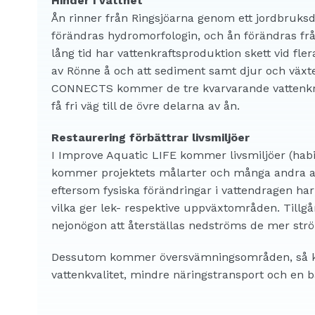
Hinder i vattnet
Ån rinner från Ringsjöarna genom ett jordbruksd
förändras hydromorfologin, och ån förändras fr
lång tid har vattenkraftsproduktion skett vid fle
av Rönne å och att sediment samt djur och växter
CONNECTS kommer de tre kvarvarande vattenkraft
få fri väg till de övre delarna av ån.
Restaurering förbättrar
livsmiljöer
I Improve Aquatic LIFE kommer livsmiljöer (habit
kommer projektets målarter och många andra art
eftersom fysiska förändringar i vattendragen ha
vilka ger lek- respektive uppväxtområden. Tillg
nejonögon att återställas nedströms de mer s
Dessutom kommer översvämningsområden, så kallad
vattenkvalitet, mindre näringstransport och en b