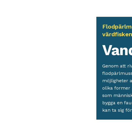
Flodpärlm
värdfiske
Van
Genom att ri
flodpärlmussl
möjligheter a
olika former 
som människan
bygga en fau
kan ta sig fö