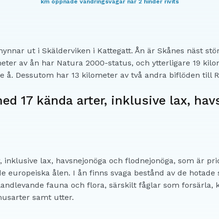
km öppnade vandringsvägar när 2 hinder rivits
mynnar ut i Skälderviken i Kattegatt. Ån är Skånes näst st
eter av ån har Natura 2000-status, och ytterligare 19 kil
ne å. Dessutom har 13 kilometer av två andra biflöden till
ed 17 kända arter, inklusive lax, ha
 inklusive lax, havsnejonöga och flodnejonöga, som är prior
ade europeiska ålen. I ån finns svaga bestånd av de hotad
ndlevande fauna och flora, särskilt fåglar som forsärla, 
usarter samt utter.