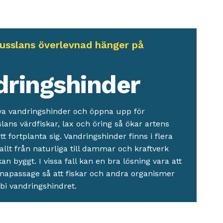
usslans överlevnad hänger på
n
dringshinder
va vandringshinder och öppna upp för
ans värdfiskar, lax och öring så ökar artens
tt fortplanta sig. Vandringshinder finns i flera
allt från naturliga till dammar och kraftverk
 byggt. I vissa fall kan en bra lösning vara att
napassage så att fiskar och andra organismer
rbi vandringshindret.