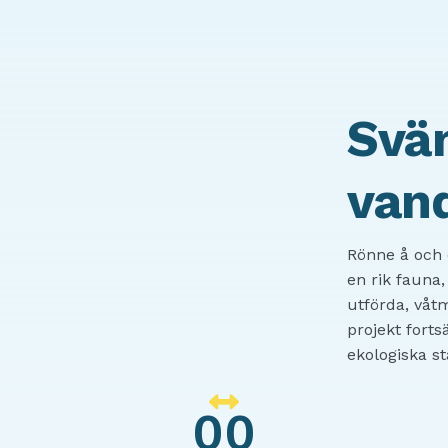
Sväm
van
Rönne å och 
en rik fauna,
utförda, våtm
projekt forts
ekologiska st
00