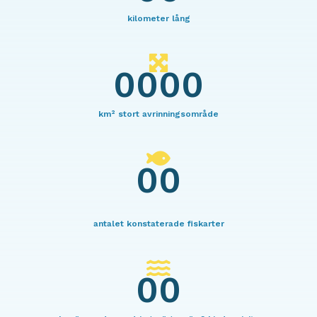
kilometer lång
0000
km² stort avrinningsområde
00
antalet konstaterade fiskarter
00