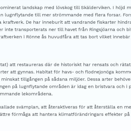
ominerat landskap med lövskog till Skälderviken. I höjd m
ån lugnflytande till mer strömmande med flera forsar. Fo
ra kraftverk. De har inneburit att vandrande fiskarter hind
 inte transporterats ner till havet från Ringsjöarna och b
verken i Rönne ås huvudfåra att tas bort vilket innebär
at) att restaureras där de historiskt har rensats och räta
er att gynnas. Habitat för havs- och flodnejonöga komme
r minskat tillgången på sådana miljöer. Dessa arter behö
ången på lugnflytande områden är idag en bristvara och i
trömmande lekområdena.
e svämplan, att återaktiveras för att återställa en mer n
ättre förmåga att hantera klimatförändringars effekter på