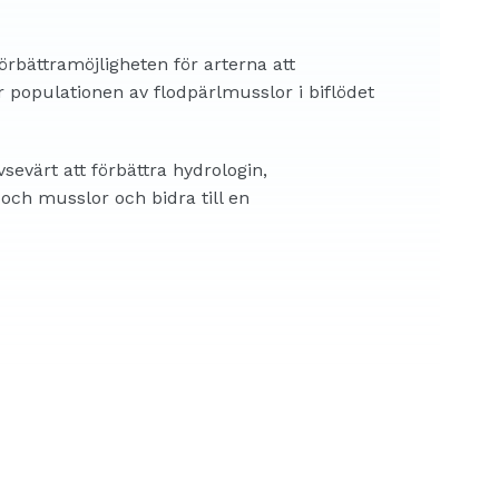
örbättramöjligheten för arterna att
 populationen av flodpärlmusslor i biflödet
sevärt att förbättra hydrologin,
 och musslor och bidra till en