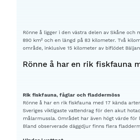
Rönne å ligger i den västra delen av Skåne och 
890 km² och en längd på 83 kilometer. Två kilom
område, inklusive 15 kilometer av biflödet Bälja
Rönne å har en rik fiskfauna m
Rik fiskfauna, fåglar och fladdermöss
Rönne å har en rik fiskfauna med 17 kända arter,
Sveriges viktigaste vattendrag för den akut hot
målarmussla. Området har även högt värde för la
Bland observerade däggdjur finns flera fladderm