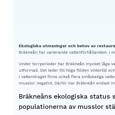
Ekologiska utmaningar och behov av restaure
Bräkneån har varierande vattenförhållanden. I n
Under torrperioder har Bräkneån mycket låga vat
utformad. Det leder till höga flöden vintertid o
I vattendraget finns också flera småskaliga vat
musslor negativt. Därför har Bräkneån endast mått
Bräkneåns ekologiska status s
populationerna av musslor st