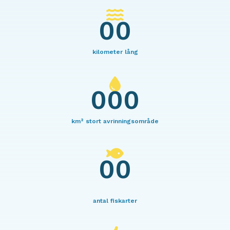
00
kilometer lång
000
km² stort avrinningsområde
00
antal fiskarter