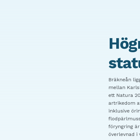
Högr
stat
Bräkneån lig
mellan Karls
ett Natura 2
artrikedom av
inklusive öri
flodpärlmuss
föryngring ä
överlevnad i 