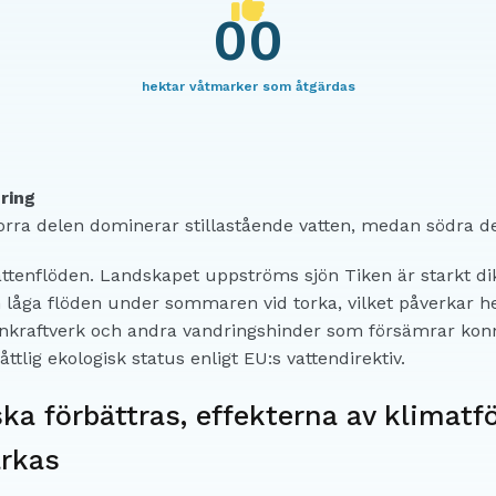
00
hektar våtmarker som åtgärdas
ring
orra delen dominerar stillastående vatten, medan södra d
tenflöden. Landskapet uppströms sjön Tiken är starkt dik
ch låga flöden under sommaren vid torka, vilket påverkar h
tenkraftverk och andra vandringshinder som försämrar konn
lig ekologisk status enligt EU:s vattendirektiv.
ka förbättras, effekterna av klimatf
ärkas