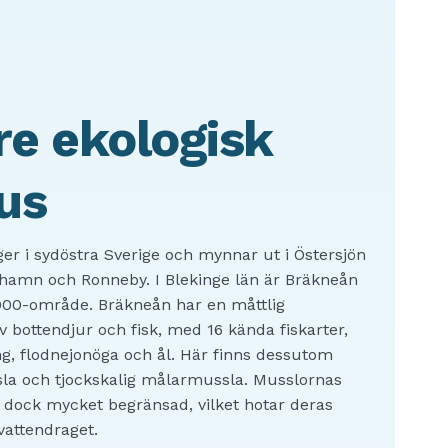
e ekologisk
us
ger i sydöstra Sverige och mynnar ut i Östersjön
hamn och Ronneby. I Blekinge län är Bräkneån
000-område. Bräkneån har en måttlig
 bottendjur och fisk, med 16 kända fiskarter,
ng, flodnejonöga och ål. Här finns dessutom
la och tjockskalig målarmussla. Musslornas
r dock mycket begränsad, vilket hotar deras
vattendraget.