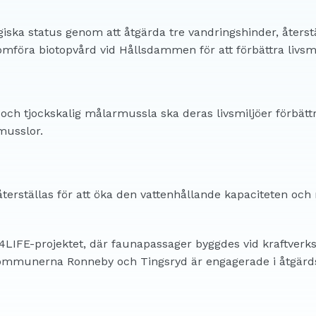
logiska status genom att åtgärda tre vandringshinder, åters
omföra biotopvård vid Hållsdammen för att förbättra livsmi
och tjockskalig målarmussla ska deras livsmiljöer förbätt
musslor.
erställas för att öka den vattenhållande kapaciteten och 
C4LIFE-projektet, där faunapassager byggdes vid kraftverk
Kommunerna Ronneby och Tingsryd är engagerade i åtgär