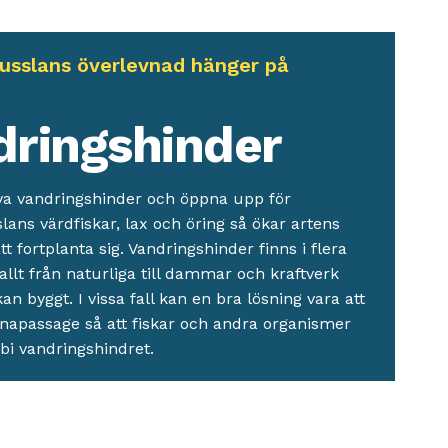
usslans överlevnad hänger på
n
dringshinder
va vandringshinder och öppna upp för
ans värdfiskar, lax och öring så ökar artens
tt fortplanta sig. Vandringshinder finns i flera
allt från naturliga till dammar och kraftverk
 byggt. I vissa fall kan en bra lösning vara att
napassage så att fiskar och andra organismer
rbi vandringshindret.