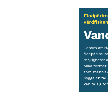
Flodpärlm
värdfiske
Van
Genom att ri
flodpärlmussl
möjligheter a
olika former 
som människan
bygga en fau
kan ta sig fö