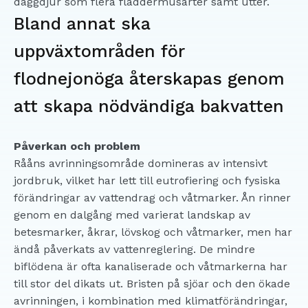
däggdjur som flera fladdermusarter samt utter.
Bland annat ska
uppväxtområden för
flodnejonöga återskapas genom
att skapa nödvändiga bakvatten
Påverkan och problem
Rååns avrinningsområde domineras av intensivt
jordbruk, vilket har lett till eutrofiering och fysiska
förändringar av vattendrag och våtmarker. Ån rinner
genom en dalgång med varierat landskap av
betesmarker, åkrar, lövskog och våtmarker, men har
ändå påverkats av vattenreglering. De mindre
biflödena är ofta kanaliserade och våtmarkerna har
till stor del dikats ut. Bristen på sjöar och den ökade
avrinningen, i kombination med klimatförändringar,