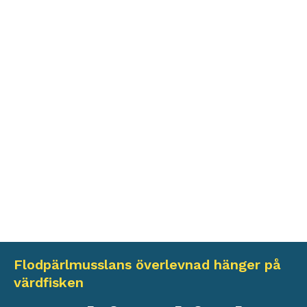
Flodpärlmusslans överlevnad hänger på
värdfisken