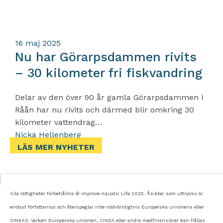
16
maj 2025
Nu har Görarpsdammen rivits
– 30 kilometer fri fiskvandring
Delar av den över 90 år gamla Görarpsdammen i
Råån har nu rivits och därmed blir omkring 30
kilometer vattendrag…
Nicka Hellenberg
LÄS MER NYHETER
Alla rättigheter förbehållna © Improve Aquatic Life 2025. Åsikter som uttrycks är
endast författarnas och återspeglar inte nödvändigtvis Europeiska unionens eller
CINEAS. Varken Europeiska unionen, CINEA eller andra medfinansiärer kan hållas