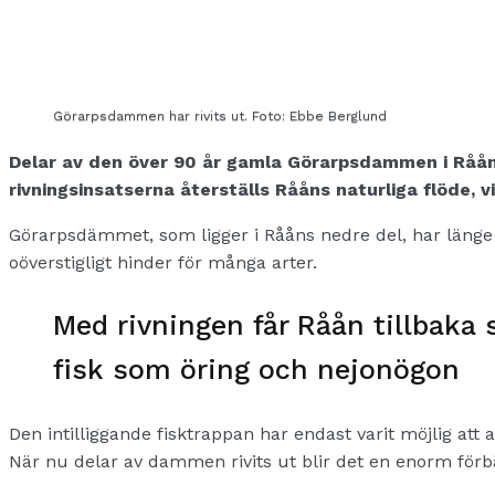
Görarpsdammen har rivits ut. Foto: Ebbe Berglund
Delar av den över 90 år gamla Görarpsdammen i Råån h
rivningsinsatserna återställs Rååns naturliga flöde
Görarpsdämmet, som ligger i Rååns nedre del, har länge u
oöverstigligt hinder för många arter.
Med rivningen får Råån tillbaka 
fisk som öring och nejonögon
Den intilliggande fisktrappan har endast varit möjlig at
När nu delar av dammen rivits ut blir det en enorm för