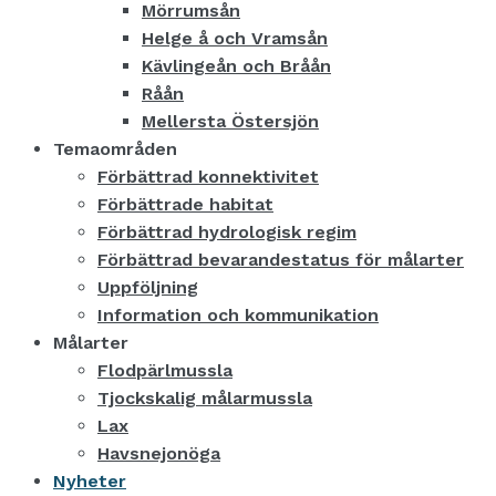
Mörrumsån
Helge å och Vramsån
Kävlingeån och Bråån
Råån
Mellersta Östersjön
Temaområden
Förbättrad konnektivitet
Förbättrade habitat
Förbättrad hydrologisk regim
Förbättrad bevarandestatus för målarter
Uppföljning
Information och kommunikation
Målarter
Flodpärlmussla
Tjockskalig målarmussla
Lax
Havsnejonöga
Nyheter