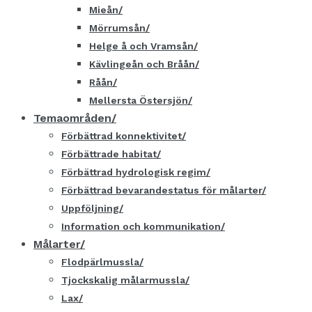
Mieån
Mörrumsån
Helge å och Vramsån
Kävlingeån och Bråån
Råån
Mellersta Östersjön
Temaområden
Förbättrad konnektivitet
Förbättrade habitat
Förbättrad hydrologisk regim
Förbättrad bevarandestatus för målarter
Uppföljning
Information och kommunikation
Målarter
Flodpärlmussla
Tjockskalig målarmussla
Lax