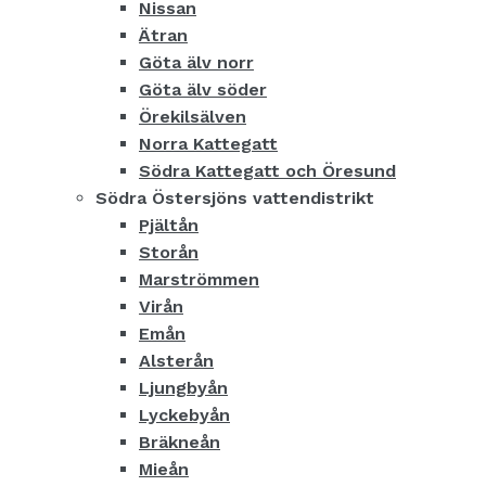
Nissan
Ätran
Göta älv norr
Göta älv söder
Örekilsälven
Norra Kattegatt
Södra Kattegatt och Öresund
Södra Östersjöns vattendistrikt
Pjältån
Storån
Marströmmen
Virån
Emån
Alsterån
Ljungbyån
Lyckebyån
Bräkneån
Mieån