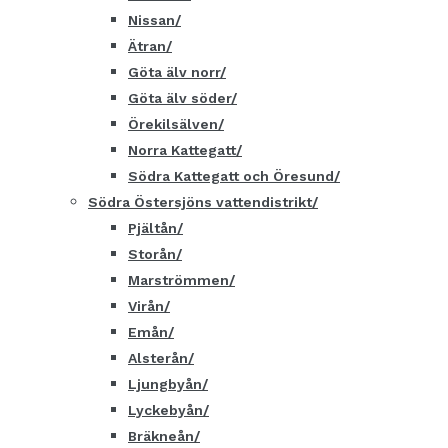
Nissan
Ätran
Göta älv norr
Göta älv söder
Örekilsälven
Norra Kattegatt
Södra Kattegatt och Öresund
Södra Östersjöns vattendistrikt
Pjältån
Storån
Marströmmen
Virån
Emån
Alsterån
Ljungbyån
Lyckebyån
Bräkneån