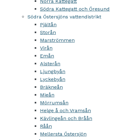
Norra Kattegatt
Södra Kattegatt och Öresund
Södra Östersjöns vattendistrikt
Pjältån
Storån
Marströmmen
Virån
Emån
Alsterån
Ljungbyån
Lyckebyån
Bräkneån
Mieån
Mörrumsån
Helge å och Vramsån
Kävlingeån och Bråån
Råån
Mellersta Östersjön