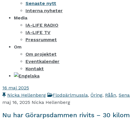
Senaste nytt
Interna nyheter
Media
IA-LIFE RADIO
IA-LIFE TV
Pressrummet
Om
Om projektet
Eventkalender
Kontakt
16
maj 2025
Nicka Hellenberg
Flodpärlmussla
,
Öring
,
Råån
,
Sena
maj 16, 2025
Nicka Hellenberg
Nu har Görarpsdammen rivits – 30 kilome