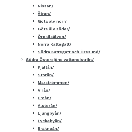
Nissan
Ätran
Göta älv norr
Göta älv söder
Örekilsälven
Norra Kattegatt
Södra Kattegatt och Öresund
Södra Östersjöns vattendistrikt
Pjältån
Storån
Marströmmen
Virån
Emån
Alsterån
Ljungbyån
Lyckebyån
Bräkneån