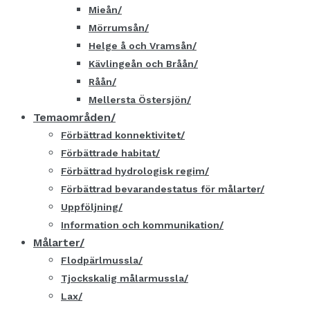
Mieån
Mörrumsån
Helge å och Vramsån
Kävlingeån och Bråån
Råån
Mellersta Östersjön
Temaområden
Förbättrad konnektivitet
Förbättrade habitat
Förbättrad hydrologisk regim
Förbättrad bevarandestatus för målarter
Uppföljning
Information och kommunikation
Målarter
Flodpärlmussla
Tjockskalig målarmussla
Lax