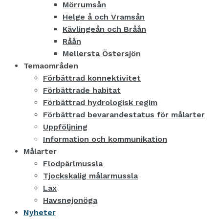
Mörrumsån
Helge å och Vramsån
Kävlingeån och Bråån
Råån
Mellersta Östersjön
Temaområden
Förbättrad konnektivitet
Förbättrade habitat
Förbättrad hydrologisk regim
Förbättrad bevarandestatus för målarter
Uppföljning
Information och kommunikation
Målarter
Flodpärlmussla
Tjockskalig målarmussla
Lax
Havsnejonöga
Nyheter