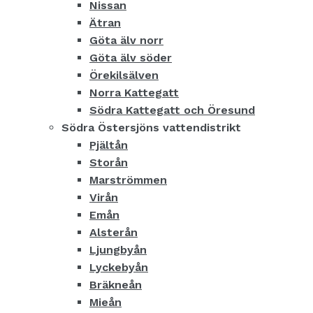
Nissan
Ätran
Göta älv norr
Göta älv söder
Örekilsälven
Norra Kattegatt
Södra Kattegatt och Öresund
Södra Östersjöns vattendistrikt
Pjältån
Storån
Marströmmen
Virån
Emån
Alsterån
Ljungbyån
Lyckebyån
Bräkneån
Mieån