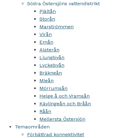
Södra Östersjöns vattendistrikt
Pjältån
Storån
Marströmmen
Virån
Emån
Alsterån
Ljungbyån
Lyckebyån
Bräkneån
Mieån
Mörrumsån
Helge å och Vramsån
Kävlingeån och Bråån
Råån
Mellersta Östersjön
Temaområden
Förbättrad konnektivitet