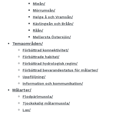
Mieån
Mörrumsån
Helge å och Vramsån
Kävlingeån och Bråån
Råån
Mellersta Östersjön
Temaområden
Förbättrad konnektivitet
Förbättrade habitat
Förbättrad hydrologisk regim
Förbättrad bevarandestatus för målarter
Uppföljning
Information och kommunikation
Målarter
Flodpärlmussla
Tjockskalig målarmussla
Lax