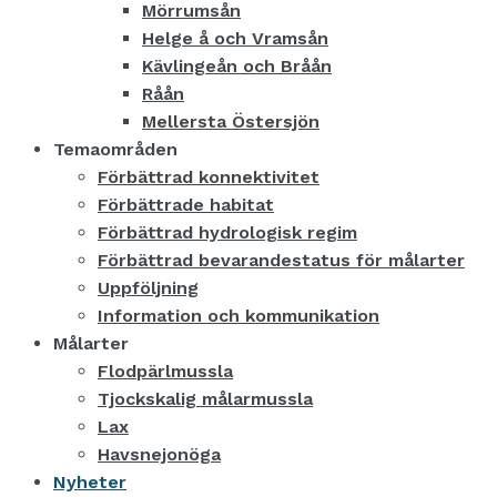
Mörrumsån
Helge å och Vramsån
Kävlingeån och Bråån
Råån
Mellersta Östersjön
Temaområden
Förbättrad konnektivitet
Förbättrade habitat
Förbättrad hydrologisk regim
Förbättrad bevarandestatus för målarter
Uppföljning
Information och kommunikation
Målarter
Flodpärlmussla
Tjockskalig målarmussla
Lax
Havsnejonöga
Nyheter