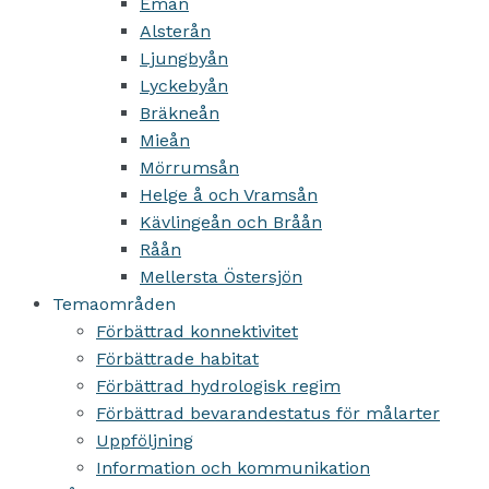
Emån
Alsterån
Ljungbyån
Lyckebyån
Bräkneån
Mieån
Mörrumsån
Helge å och Vramsån
Kävlingeån och Bråån
Råån
Mellersta Östersjön
Temaområden
Förbättrad konnektivitet
Förbättrade habitat
Förbättrad hydrologisk regim
Förbättrad bevarandestatus för målarter
Uppföljning
Information och kommunikation