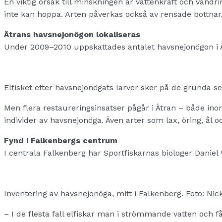
En viktig orsak till minskningen är vattenkraft och vand
inte kan hoppa. Arten påverkas också av rensade bottnar,
Ätrans havsnejonögon lokaliseras
Under 2009–2010 uppskattades antalet havsnejonögon i Ätr
Elfisket efter havsnejonögats larver sker på de grunda 
Men flera restaureringsinsatser pågår i Ätran – både ino
individer av havsnejonöga. Även arter som lax, öring, ål
Fynd i Falkenbergs centrum
I centrala Falkenberg har Sportfiskarnas biologer Daniel 
Inventering av havsnejonöga, mitt i Falkenberg. Foto: Ni
– I de flesta fall elfiskar man i strömmande vatten och 