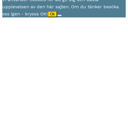
upplevelsen av den här sajten. Om du tänker besöka
oss igen - kryssa OK!
Ok