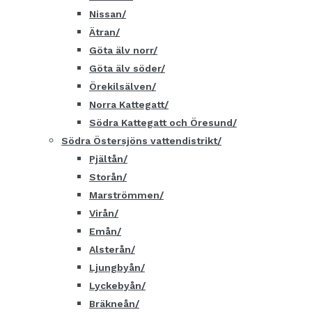
Nissan
Ätran
Göta älv norr
Göta älv söder
Örekilsälven
Norra Kattegatt
Södra Kattegatt och Öresund
Södra Östersjöns vattendistrikt
Pjältån
Storån
Marströmmen
Virån
Emån
Alsterån
Ljungbyån
Lyckebyån
Bräkneån