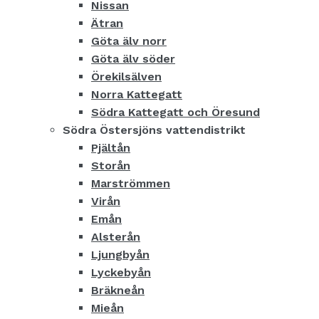
Nissan
Ätran
Göta älv norr
Göta älv söder
Örekilsälven
Norra Kattegatt
Södra Kattegatt och Öresund
Södra Östersjöns vattendistrikt
Pjältån
Storån
Marströmmen
Virån
Emån
Alsterån
Ljungbyån
Lyckebyån
Bräkneån
Mieån