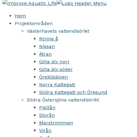
Hem
Projektområden
Västerhavets vattendistrikt
Rönne å
Nissan
Ätran
Göta älv norr
Göta älv söder
Örekilsälven
Norra Kattegatt
Södra Kattegatt och Öresund
Södra Östersjöns vattendistrikt
Pjältån
Storån
Marströmmen
Virån