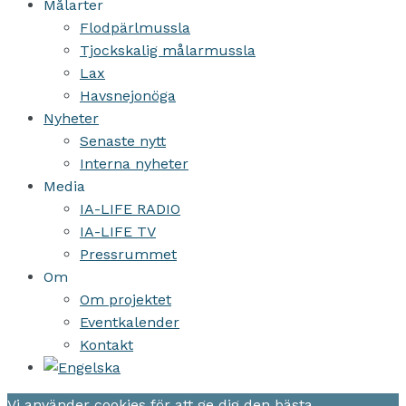
Målarter
Flodpärlmussla
Tjockskalig målarmussla
Lax
Havsnejonöga
Nyheter
Senaste nytt
Interna nyheter
Media
IA-LIFE RADIO
IA-LIFE TV
Pressrummet
Om
Om projektet
Eventkalender
Kontakt
Vi använder cookies för att ge dig den bästa