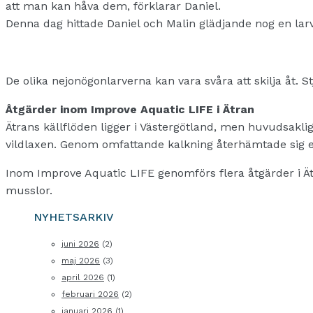
att man kan håva dem, förklarar Daniel.
Denna dag hittade Daniel och Malin glädjande nog en larv
De olika nejonögonlarverna kan vara svåra att skilja åt. 
Åtgärder inom Improve Aquatic LIFE i Ätran
Ätrans källflöden ligger i Västergötland, men huvudsakli
vildlaxen. Genom omfattande kalkning återhämtade sig 
Inom Improve Aquatic LIFE genomförs flera åtgärder i Ätr
musslor.
NYHETSARKIV
juni 2026
(2)
maj 2026
(3)
april 2026
(1)
februari 2026
(2)
januari 2026
(1)