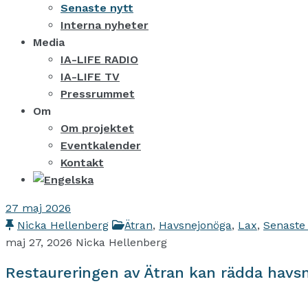
Senaste nytt
Interna nyheter
Media
IA-LIFE RADIO
IA-LIFE TV
Pressrummet
Om
Om projektet
Eventkalender
Kontakt
27
maj 2026
Nicka Hellenberg
Ätran
,
Havsnejonöga
,
Lax
,
Senaste 
maj 27, 2026
Nicka Hellenberg
Restaureringen av Ätran kan rädda havs