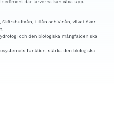
d sediment där larverna kan växa upp.
, Skärshultaån, Lillån och Vinån, vilket ökar
n.
g hydrologi och den biologiska mångfalden ska
osystemets funktion, stärka den biologiska