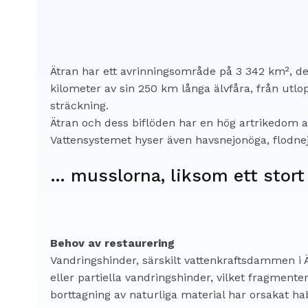
Ätran har ett avrinningsområde på 3 342 km², de
kilometer av sin 250 km långa älvfåra, från utlo
sträckning.
Ätran och dess biflöden har en hög artrikedom av 
Vattensystemet hyser även havsnejonöga, flodnej
… musslorna, liksom ett stort
Behov av restaurering
Vandringshinder, särskilt vattenkraftsdammen i Ä
eller partiella vandringshinder, vilket fragment
borttagning av naturliga material har orsakat hab