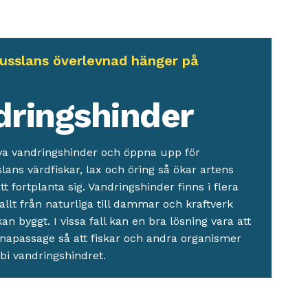
usslans överlevnad hänger på
n
dringshinder
va vandringshinder och öppna upp för
ans värdfiskar, lax och öring så ökar artens
tt fortplanta sig. Vandringshinder finns i flera
allt från naturliga till dammar och kraftverk
 byggt. I vissa fall kan en bra lösning vara att
napassage så att fiskar och andra organismer
rbi vandringshindret.