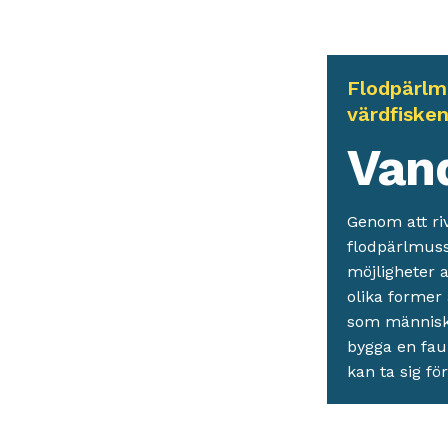
Flodpärlm
värdfiske
Van
Genom att ri
flodpärlmussl
möjligheter a
olika former 
som människan
bygga en fau
kan ta sig fö