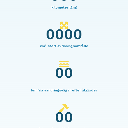
kilometer lång
0000
km² stort avrinningsområde
00
km fria vandringsvägar efter åtgärder
00