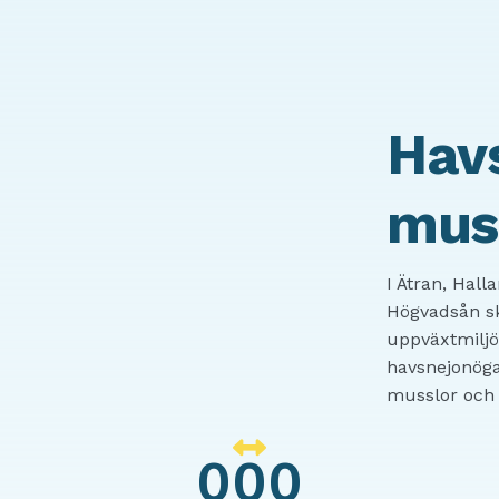
Hav
muss
I Ätran, Hall
Högvadsån sk
uppväxtmiljö
havsnejonöga
musslor och 
000