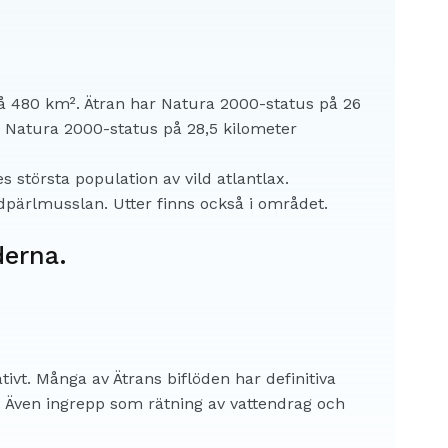
på 480 km². Ätran har Natura 2000-status på 26
ar Natura 2000-status på 28,5 kilometer
s största population av vild atlantlax.
dpärlmusslan. Utter finns också i området.
derna.
ivt. Många av Ätrans biflöden har definitiva
t. Även ingrepp som rätning av vattendrag och