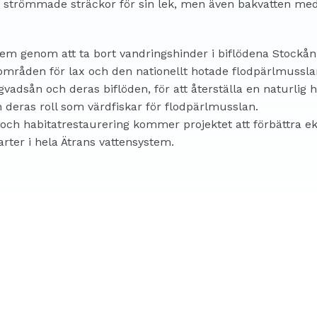
, strömmade sträckor för sin lek, men även bakvatten me
ystem genom att ta bort vandringshinder i biflödena Stockån
områden för lax och den nationellt hotade flodpärlmussla
ögvadsån och deras biflöden, för att återställa en naturli
 deras roll som värdfiskar för flodpärlmusslan.
och habitatrestaurering kommer projektet att förbättra ek
ter i hela Ätrans vattensystem.