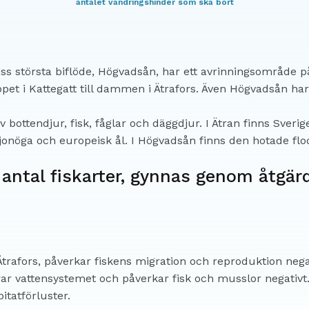
antalet vandringshinder som ska bort
ss största biflöde, Högvadsån, har ett avrinningsområde 
ppet i Kattegatt till dammen i Ätrafors. Även Högvadsån h
bottendjur, fisk, fåglar och däggdjur. I Ätran finns Sverige
onöga och europeisk ål. I Högvadsån finns den hotade flo
 antal fiskarter, gynnas genom åtgär
trafors, påverkar fiskens migration och reproduktion negat
erar vattensystemet och påverkar fisk och musslor negativ
itatförluster.