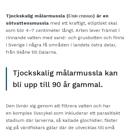
Tjockskalig målarmussla (
) är en
Unio crassus
sötvattensmussla
med ett kraftigt, elliptiskt skal
som blir 4–7 centimeter långt. Arten lever främst i
rinnande vatten med sand- och grusbotten och finns
i Sverige i några få områden i landets östra delar,
från Skåne till Dalarna.
Tjockskalig målarmussla
kan
bli upp till 90 år gammal.
Den livnär sig genom att filtrera vatten
och har
en
komplex
livscykel som inkluderar ett parasitiskt
stadium där larverna, så kallade glochidier, fäster
sig på värdfiskars gälar
där de utvecklas till små