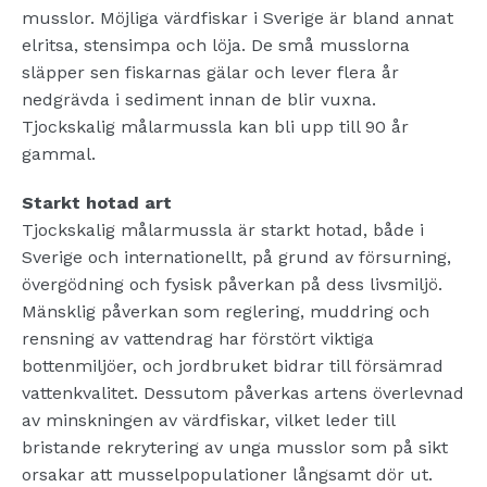
musslor. Möjliga värdfiskar i Sverige är bland annat
elritsa, stensimpa och löja.
De små musslorna
släpper sen fiskarnas gälar och lever flera år
nedgrävda i sediment innan de blir vuxna.
Tjockskalig målarmussla
kan bli upp till 90 år
gammal.
Starkt hotad art
Tjockskalig målarmussla
är starkt hotad, både i
Sverige och internationellt, på grund av försurning,
övergödning och fysisk påverkan på dess livsmiljö.
Mänsklig påverkan
som reglering, muddring och
rensning av vattendrag har förstört viktiga
bottenmiljöer, och jordbruket bidrar till försämrad
vattenkvalitet. Dessutom påverkas artens överlevnad
av minskningen av värdfiskar, vilket leder till
bristande rekrytering av unga musslor
som på sikt
orsakar att musselpopulationer långsamt dör ut.