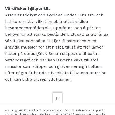
Värdfiskar hjälper till
Arten är fridlyst och skyddad under EU:s art- och
habitatdirektiv, vilket innebär att särskilda
bevarandeområden ska upprättas, och
åtgärder
behövs för att stärka bestånden.
Ett sätt är att fånga
värdfiskar som sätta i baljor tillsammans med
gravida musslor för att hjälpa till så att fler larver
fäster på deras gälar. Sedan släpps de tillbaka i
vattendraget och där kan larverna växa till små
musslor som släpper och gräver ner sig i botten.
Efter några år har de utvecklats till vuxna musslor
och kan bidra till reproduktionen.
Alla rättigheter förbehållna © Improve Aquatic Life 2025. Åsikter som uttrycks är
endast författarnas och återspeglar inte nödvändigtvis Europeiska unionens eller