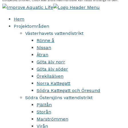
Europeiska unionen, CINEA eller andra medfinansiärer kan hållas ansvariga för dem.
Hem
Projektområden
Västerhavets vattendistrikt
Rönne å
Nissan
Ätran
Göta älv norr
Göta älv söder
Örekilsälven
Norra Kattegatt
Södra Kattegatt och Öresund
Södra Östersjöns vattendistrikt
Pjältån
Storån
Marströmmen
Virån