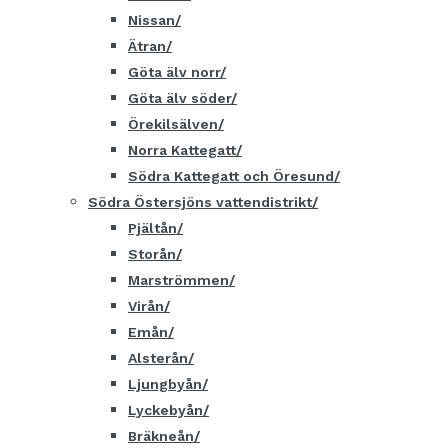
Nissan
Ätran
Göta älv norr
Göta älv söder
Örekilsälven
Norra Kattegatt
Södra Kattegatt och Öresund
Södra Östersjöns vattendistrikt
Pjältån
Storån
Marströmmen
Virån
Emån
Alsterån
Ljungbyån
Lyckebyån
Bräkneån