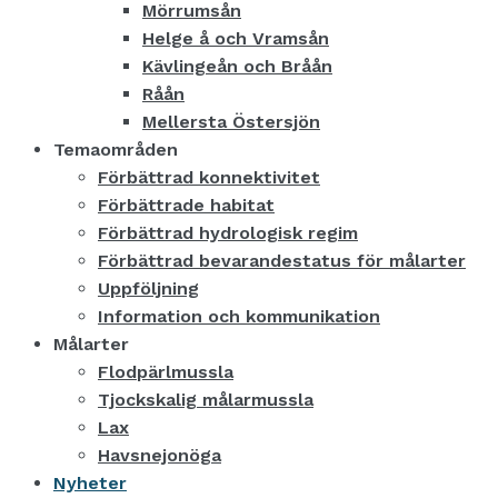
Mörrumsån
Helge å och Vramsån
Kävlingeån och Bråån
Råån
Mellersta Östersjön
Temaområden
Förbättrad konnektivitet
Förbättrade habitat
Förbättrad hydrologisk regim
Förbättrad bevarandestatus för målarter
Uppföljning
Information och kommunikation
Målarter
Flodpärlmussla
Tjockskalig målarmussla
Lax
Havsnejonöga
Nyheter