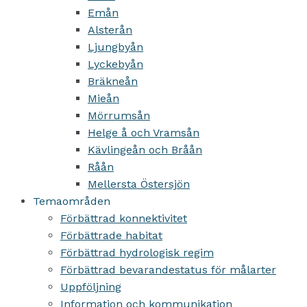
Emån
Alsterån
Ljungbyån
Lyckebyån
Bräkneån
Mieån
Mörrumsån
Helge å och Vramsån
Kävlingeån och Bråån
Råån
Mellersta Östersjön
Temaområden
Förbättrad konnektivitet
Förbättrade habitat
Förbättrad hydrologisk regim
Förbättrad bevarandestatus för målarter
Uppföljning
Information och kommunikation