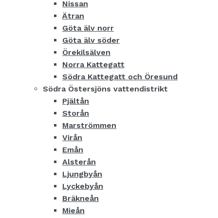
Nissan
Ätran
Göta älv norr
Göta älv söder
Örekilsälven
Norra Kattegatt
Södra Kattegatt och Öresund
Södra Östersjöns vattendistrikt
Pjältån
Storån
Marströmmen
Virån
Emån
Alsterån
Ljungbyån
Lyckebyån
Bräkneån
Mieån