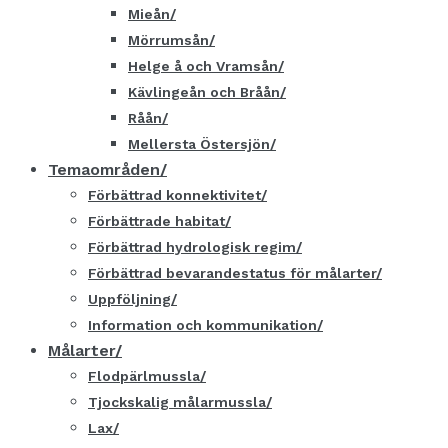
Mieån
Mörrumsån
Helge å och Vramsån
Kävlingeån och Bråån
Råån
Mellersta Östersjön
Temaområden
Förbättrad konnektivitet
Förbättrade habitat
Förbättrad hydrologisk regim
Förbättrad bevarandestatus för målarter
Uppföljning
Information och kommunikation
Målarter
Flodpärlmussla
Tjockskalig målarmussla
Lax